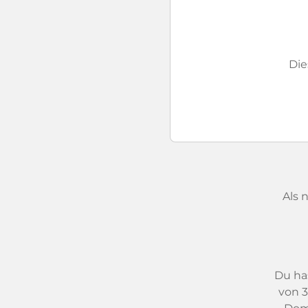
Di
Als 
Du has
von 3