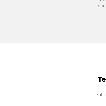
Dom
regu
Te
Fall