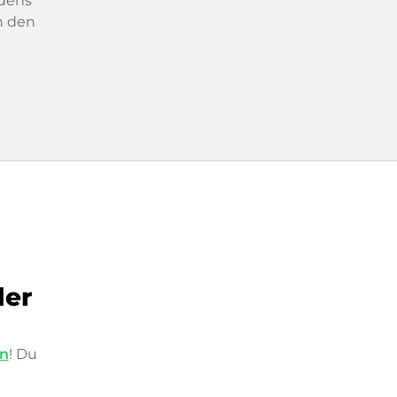
dens
n den
der
in
! Du