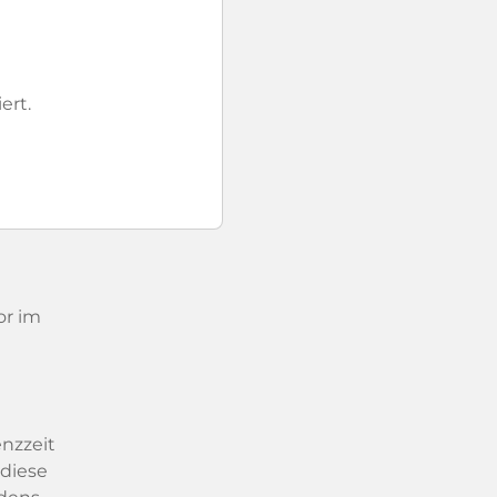
ert.
or im
enzzeit
 diese